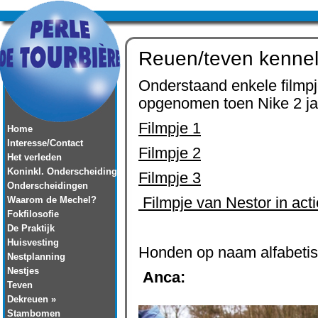
Reuen/teven kennel
Onderstaand enkele filmpj
opgenomen toen Nike 2 ja
Filmpje 1
Home
Interesse/Contact
Filmpje 2
Het verleden
Koninkl. Onderscheiding
Filmpje 3
Onderscheidingen
Waarom de Mechel?
Filmpje van Nestor in acti
Fokfilosofie
De Praktijk
Huisvesting
Honden op naam alfabeti
Nestplanning
Nestjes
Anca:
Teven
Dekreuen »
Stambomen