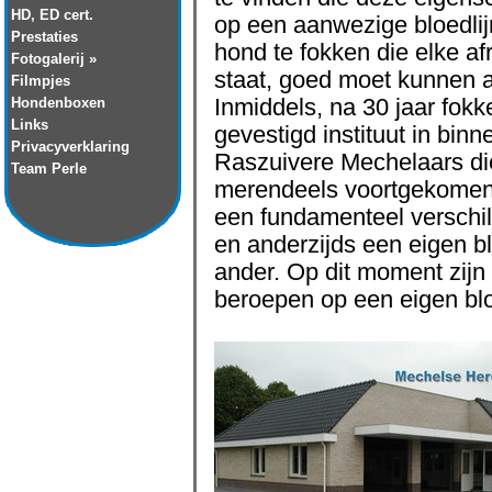
HD, ED cert.
op een aanwezige bloedlijn
Prestaties
hond te fokken die elke af
Fotogalerij »
staat, goed moet kunnen a
Filmpjes
Hondenboxen
Inmiddels, na 30 jaar fokk
Links
gevestigd instituut in binn
Privacyverklaring
Raszuivere Mechelaars die
Team Perle
merendeels voortgekomen u
een fundamenteel verschi
en anderzijds een eigen bl
ander. Op dit moment zijn
beroepen op een eigen blo