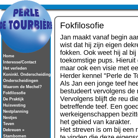
Fokfilosofie
Jan maakt vanaf begin aan
wist dat hij zijn eigen de
fokken. Ook weet hij al b
Home
toekomstige pups. Hieruit g
Interesse/Contact
maar ook een visie met ee
Het verleden
Koninkl. Onderscheiding
Herder kennel "Perle de T
Onderscheidingen
Als Jan een jonge teef hee
Waarom de Mechel?
bestudeert vervolgens de 
Fokfilosofie
Vervolgens blijft de reu d
De Praktijk
Huisvesting
betreffende teef. Een goed
Nestplanning
werkeigenschappen bezitt
Nestjes
het gebied van karakter.
Teven
Het streven is om bij een
Dekreuen »
Stambomen
te vinden die deze eigen