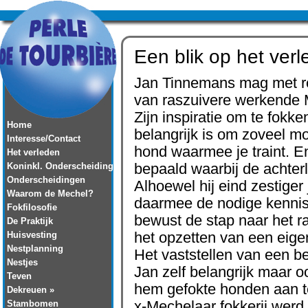
Een blik op het ver
Jan Tinnemans mag met rec
van raszuivere werkende 
Zijn inspiratie om te fokke
Home
belangrijk is om zoveel m
Interesse/Contact
hond waarmee je traint. En
Het verleden
Koninkl. Onderscheiding
bepaald waarbij de achterl
Onderscheidingen
Alhoewel hij eind zestiger
Waarom de Mechel?
daarmee de nodige kennis 
Fokfilosofie
bewust de stap naar het r
De Praktijk
Huisvesting
het opzetten van een eigen 
Nestplanning
Het vaststellen van een b
Nestjes
Jan zelf belangrijk maar 
Teven
hem gefokte honden aan te
Dekreuen »
Stambomen
x-Mechelaar fokkerij werd